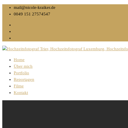
mail@nicole-kraiker.de
0049 151 27574547
Home
Über mich
Portfolio
Reportagen
Filme
Kontakt