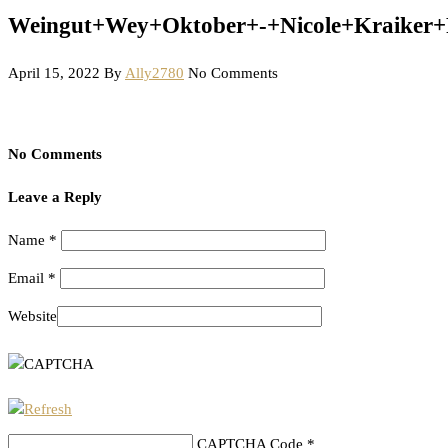
Weingut+Wey+Oktober+-+Nicole+Kraiker+
April 15, 2022
By
Ally2780
No Comments
No Comments
Leave a Reply
Name
*
Email
*
Website
CAPTCHA Code
*