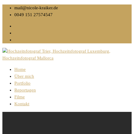
mail@nicole-kraiker.de
0049 151 27574547
Home
Über mich
Portfolio
Reportagen
Filme
Kontakt