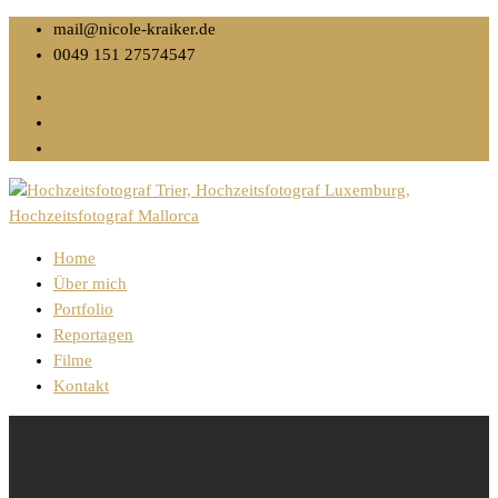
mail@nicole-kraiker.de
0049 151 27574547
Home
Über mich
Portfolio
Reportagen
Filme
Kontakt