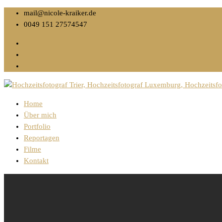
mail@nicole-kraiker.de
0049 151 27574547
Home
Über mich
Portfolio
Reportagen
Filme
Kontakt