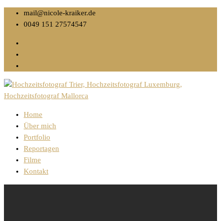
mail@nicole-kraiker.de
0049 151 27574547
Home
Über mich
Portfolio
Reportagen
Filme
Kontakt