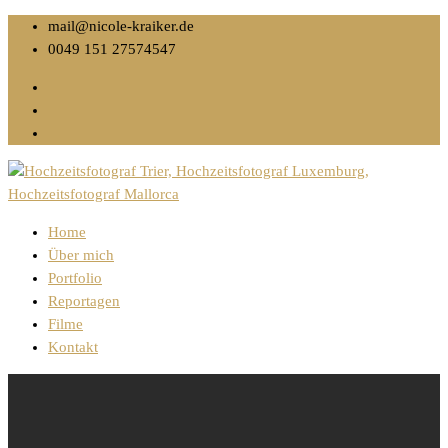
mail@nicole-kraiker.de
0049 151 27574547
Home
Über mich
Portfolio
Reportagen
Filme
Kontakt