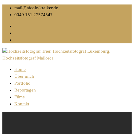
mail@nicole-kraiker.de
0049 151 27574547
Home
Über mich
Portfolio
Reportagen
Filme
Kontakt