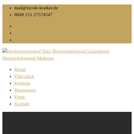
mail@nicole-kraiker.de
0049 151 27574547
Home
Über mich
Portfolio
Reportagen
Filme
Kontakt