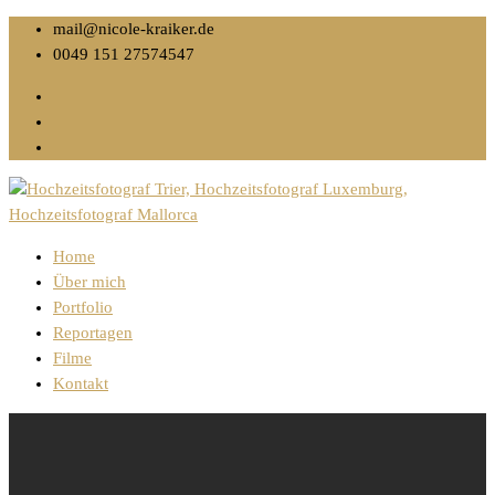
mail@nicole-kraiker.de
0049 151 27574547
Home
Über mich
Portfolio
Reportagen
Filme
Kontakt