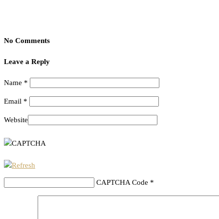
No Comments
Leave a Reply
Name
*
Email
*
Website
CAPTCHA Code
*