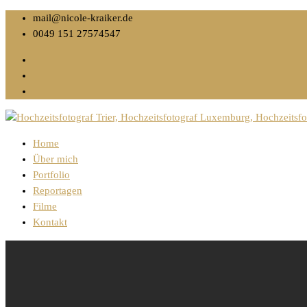
mail@nicole-kraiker.de
0049 151 27574547
Home
Über mich
Portfolio
Reportagen
Filme
Kontakt