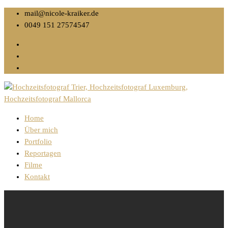
mail@nicole-kraiker.de
0049 151 27574547
Home
Über mich
Portfolio
Reportagen
Filme
Kontakt