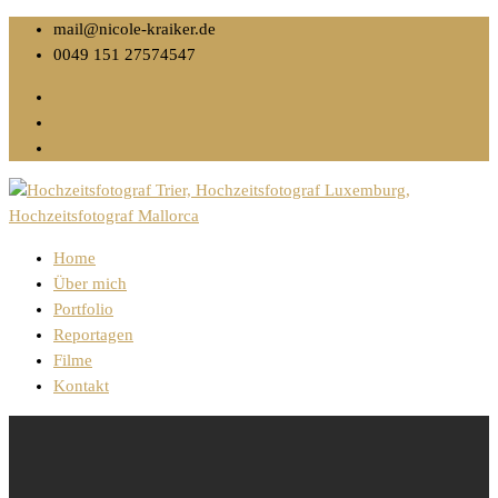
mail@nicole-kraiker.de
0049 151 27574547
Home
Über mich
Portfolio
Reportagen
Filme
Kontakt