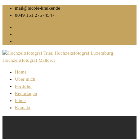
mail@nicole-kraiker.de
0049 151 27574547
Home
Über mich
Portfolio
Reportagen
Filme
Kontakt