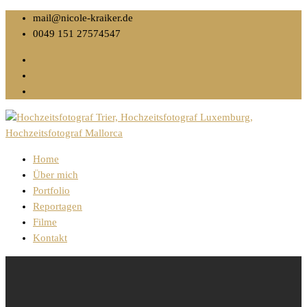
mail@nicole-kraiker.de
0049 151 27574547
Home
Über mich
Portfolio
Reportagen
Filme
Kontakt