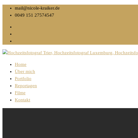
mail@nicole-kraiker.de
0049 151 27574547
Home
Über mich
Portfolio
Reportagen
Filme
Kontakt