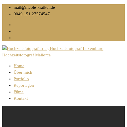
mail@nicole-kraiker.de
0049 151 27574547
Home
Über mich
Portfolio
Reportagen
Filme
Kontakt