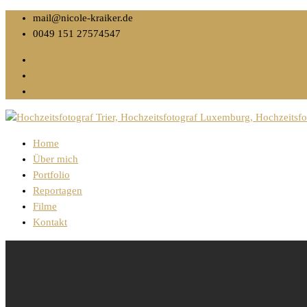
mail@nicole-kraiker.de
0049 151 27574547
Home
Über mich
Portfolio
Reportagen
Filme
Kontakt