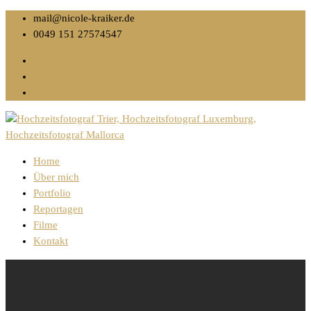
mail@nicole-kraiker.de
0049 151 27574547
Home
Über mich
Portfolio
Reportagen
Filme
Kontakt