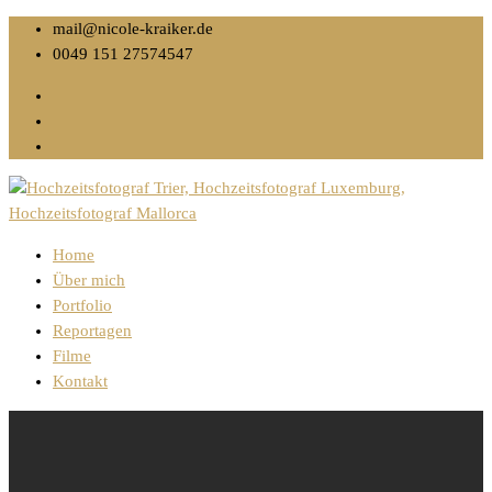
mail@nicole-kraiker.de
0049 151 27574547
Home
Über mich
Portfolio
Reportagen
Filme
Kontakt