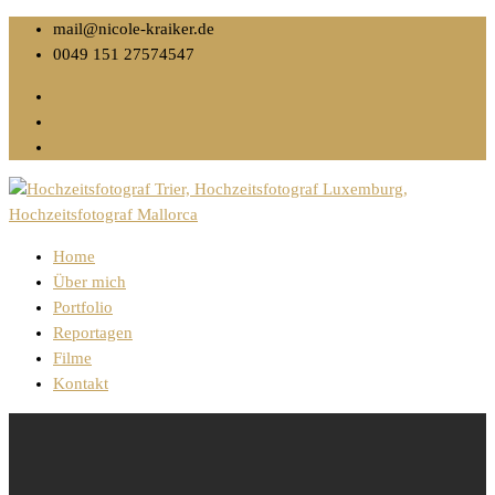
mail@nicole-kraiker.de
0049 151 27574547
Home
Über mich
Portfolio
Reportagen
Filme
Kontakt