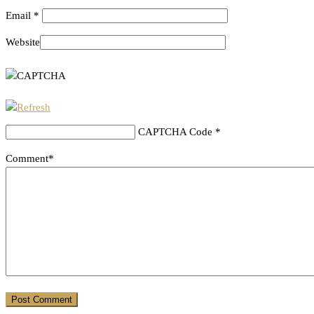
Email
*
Website
CAPTCHA Code
*
Comment*