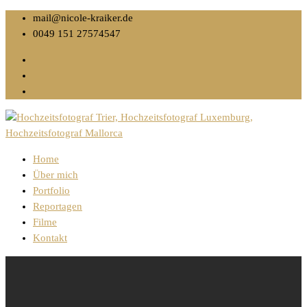
mail@nicole-kraiker.de
0049 151 27574547
Home
Über mich
Portfolio
Reportagen
Filme
Kontakt