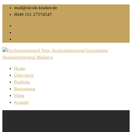
mail@nicole-kraiker.de
0049 151 27574547
Home
Über mich
Portfolio
Reportagen
Filme
Kontakt