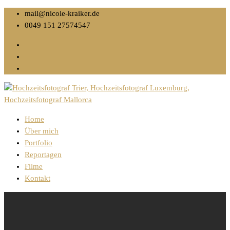
mail@nicole-kraiker.de
0049 151 27574547
Home
Über mich
Portfolio
Reportagen
Filme
Kontakt