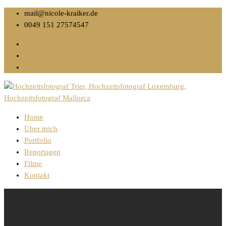
mail@nicole-kraiker.de
0049 151 27574547
Home
Über mich
Portfolio
Reportagen
Filme
Kontakt