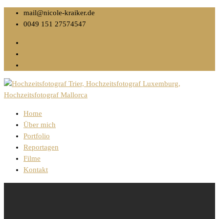
mail@nicole-kraiker.de
0049 151 27574547
Home
Über mich
Portfolio
Reportagen
Filme
Kontakt