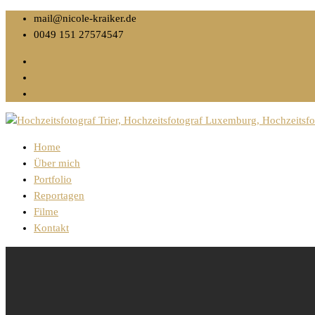
mail@nicole-kraiker.de
0049 151 27574547
Home
Über mich
Portfolio
Reportagen
Filme
Kontakt