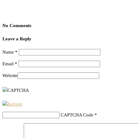
No Comments
Leave a Reply
Name
*
Email
*
Website
CAPTCHA Code
*