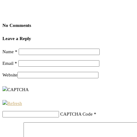
No Comments
Leave a Reply
Name
*
Email
*
Website
CAPTCHA Code
*