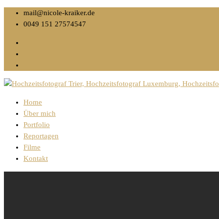
mail@nicole-kraiker.de
0049 151 27574547
Home
Über mich
Portfolio
Reportagen
Filme
Kontakt