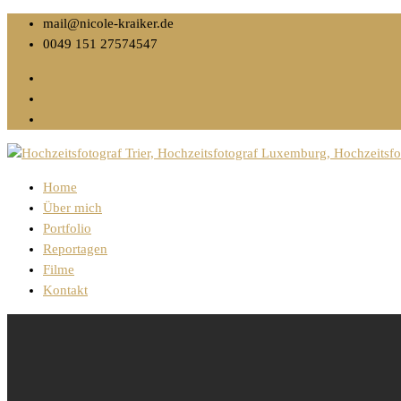
mail@nicole-kraiker.de
0049 151 27574547
Home
Über mich
Portfolio
Reportagen
Filme
Kontakt