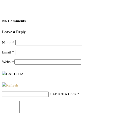
No Comments
Leave a Reply
Name
*
Email
*
Website
CAPTCHA Code
*