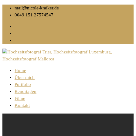
mail@nicole-kraiker.de
0049 151 27574547
Home
Über mich
Portfolio
Reportagen
Filme
Kontakt