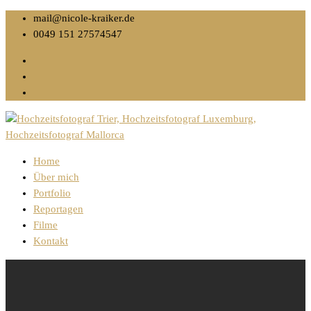
mail@nicole-kraiker.de
0049 151 27574547
Home
Über mich
Portfolio
Reportagen
Filme
Kontakt