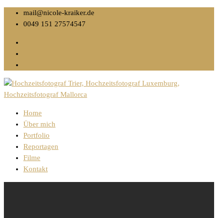
mail@nicole-kraiker.de
0049 151 27574547
Home
Über mich
Portfolio
Reportagen
Filme
Kontakt