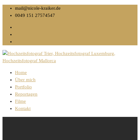
mail@nicole-kraiker.de
0049 151 27574547
Home
Über mich
Portfolio
Reportagen
Filme
Kontakt