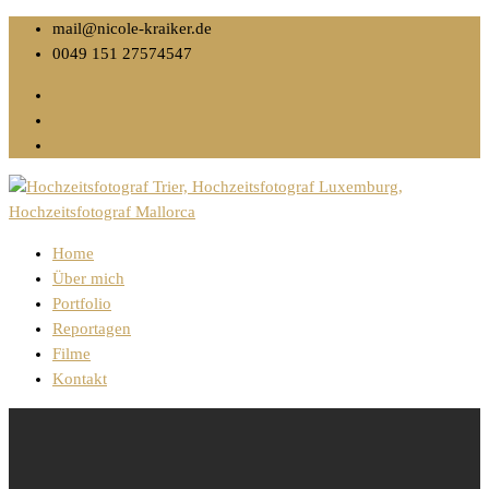
mail@nicole-kraiker.de
0049 151 27574547
Home
Über mich
Portfolio
Reportagen
Filme
Kontakt