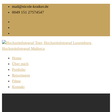
mail@nicole-kraiker.de
0049 151 27574547
Home
Über mich
Portfolio
Reportagen
Filme
Kontakt