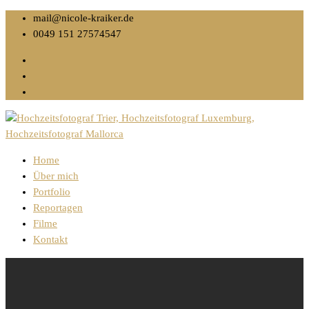
mail@nicole-kraiker.de
0049 151 27574547
Home
Über mich
Portfolio
Reportagen
Filme
Kontakt