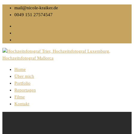
mail@nicole-kraiker.de
0049 151 27574547
Home
Über mich
Portfolio
Reportagen
Filme
Kontakt