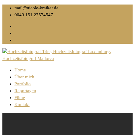
mail@nicole-kraiker.de
0049 151 27574547
Home
Über mich
Portfolio
Reportagen
Filme
Kontakt