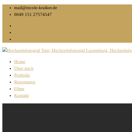
mail@nicole-kraiker.de
0049 151 27574547
Home
Über mich
Portfolio
Reportagen
Filme
Kontakt