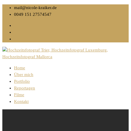
mail@nicole-kraiker.de
0049 151 27574547
Home
Über mich
Portfolio
Reportagen
Filme
Kontakt