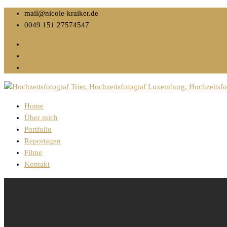
mail@nicole-kraiker.de
0049 151 27574547
Home
Über mich
Portfolio
Reportagen
Filme
Kontakt