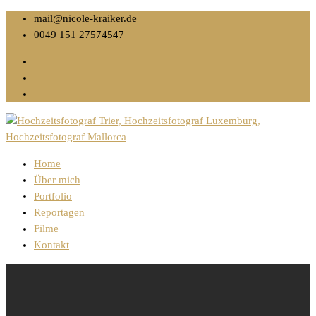
mail@nicole-kraiker.de
0049 151 27574547
Home
Über mich
Portfolio
Reportagen
Filme
Kontakt