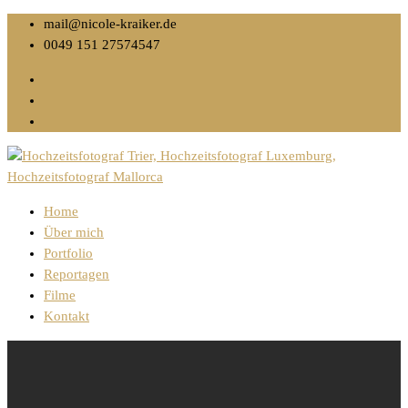
mail@nicole-kraiker.de
0049 151 27574547
Home
Über mich
Portfolio
Reportagen
Filme
Kontakt