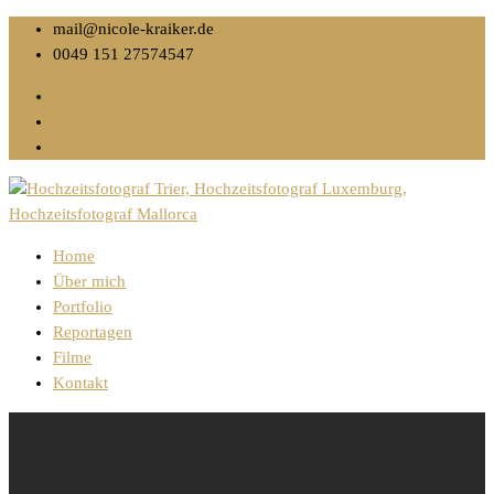
mail@nicole-kraiker.de
0049 151 27574547
Home
Über mich
Portfolio
Reportagen
Filme
Kontakt