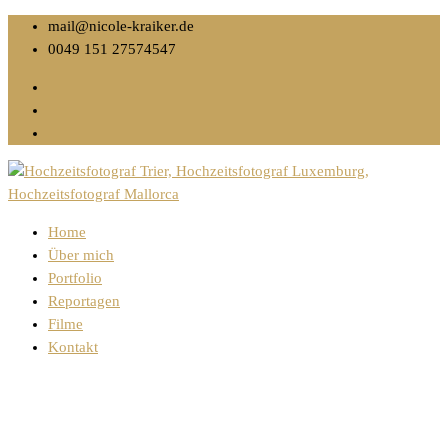
mail@nicole-kraiker.de
0049 151 27574547
Home
Über mich
Portfolio
Reportagen
Filme
Kontakt